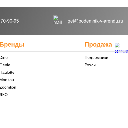
970-90-95
get@podemnik-v-arendu.ru
Бренды
Продажа
Dino
Подъемники
Genie
Рохли
Haulotte
Manitou
Zoomlion
ЭКО