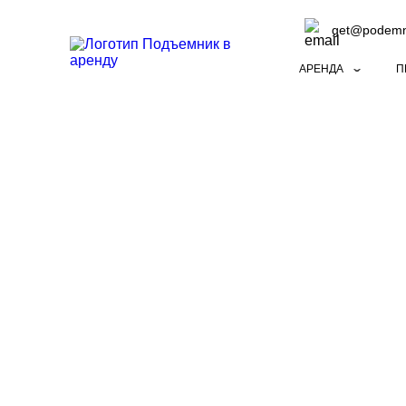
get@podemni
АРЕНДА
П