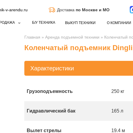
k-v-arendu.ru
Доставка
по Москве и МО
РОДАЖА
Б/У ТЕХНИКА
ВЫКУП ТЕХНИКИ
О КОМПАНИИ
Главная
»
Аренда подъемной техники
»
Коленчатый по
Коленчатый подъемник Dingl
Характеристики
Грузоподъемность
250 кг
Гидравлический бак
165 л
Вылет стрелы
19.4 м