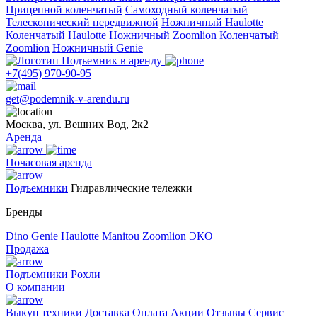
Прицепной коленчатый
Самоходный коленчатый
Телескопический передвижной
Ножничный Haulotte
Коленчатый Haulotte
Ножничный Zoomlion
Коленчатый
Zoomlion
Ножничный Genie
+7(495) 970-90-95
get@podemnik-v-arendu.ru
Москва, ул. Вешних Вод, 2к2
Аренда
Почасовая аренда
Подъемники
Гидравлические тележки
Бренды
Dino
Genie
Haulotte
Manitou
Zoomlion
ЭКО
Продажа
Подъемники
Рохли
О компании
Выкуп техники
Доставка
Оплата
Акции
Отзывы
Сервис