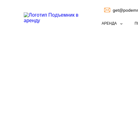
get@podemni
АРЕНДА
П