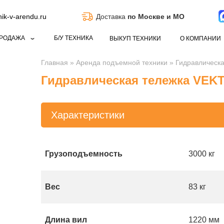
k-v-arendu.ru
Доставка
по Москве и МО
РОДАЖА
Б/У ТЕХНИКА
ВЫКУП ТЕХНИКИ
О КОМПАНИИ
Главная
»
Аренда подъемной техники
»
Гидравлическ
Гидравлическая тележка VEK
Характеристики
Грузоподъемность
3000 кг
Вес
83 кг
Длина вил
1220 мм