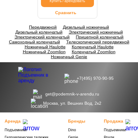
Купить / арендовать
Сравнить
Передвижной
Дизельный ножничный
Дизельный коленчатый
Электрический ножничный
Электрический коленчатый
Прицепной коленчатый
Самоходный коленчатый
Телескопический передвижной
Ножничный Haulotte
Коленчатый Haulotte
Ножничный Zoomlion
Коленчатый Zoomlion
Ножничный Genie
+7(495) 970-90-95
get@podemnik-v-arendu.ru
Москва, ул. Вешних Вод, 2к2
Аренда
Бренды
Продажа
Подъемники
Dino
Подъемники
Гидравлические тележки
Genie
Рохли