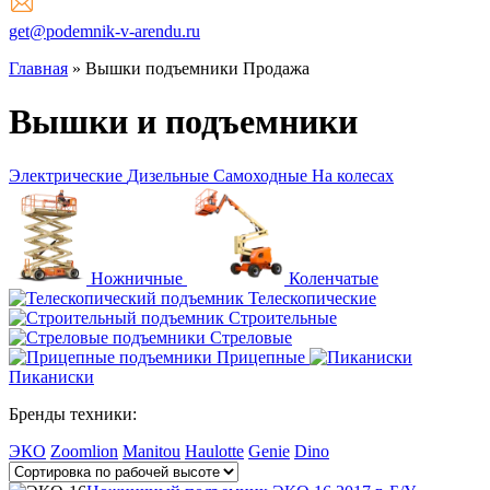
get@podemnik-v-arendu.ru
Главная
»
Вышки подъемники Продажа
Вышки и подъемники
Электрические
Дизельные
Самоходные
На колесах
Ножничные
Коленчатые
Телескопические
Строительные
Стреловые
Прицепные
Пиканиски
Бренды техники:
ЭКО
Zoomlion
Manitou
Haulotte
Genie
Dino