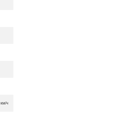
ч
 км/ч