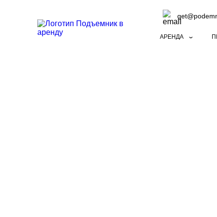
get@podemni
АРЕНДА
П