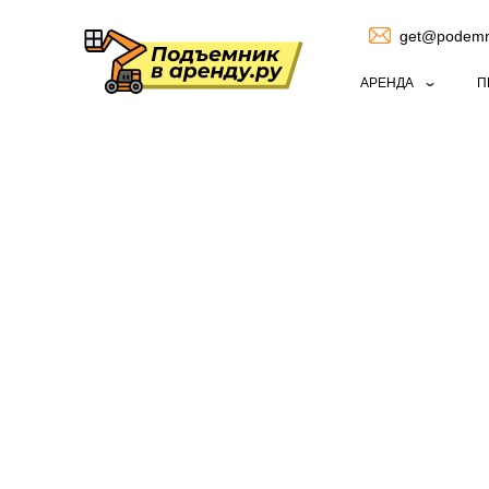
get@podemni
АРЕНДА
П