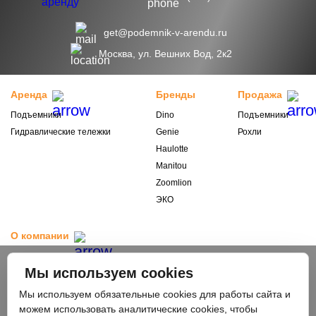
get@podemnik-v-arendu.ru
Москва, ул. Вешних Вод, 2к2
Аренда
Бренды
Продажа
Подъемники
Dino
Подъемники
Гидравлические тележки
Genie
Рохли
Haulotte
Manitou
Zoomlion
ЭКО
О компании
Выкуп техники
Мы используем cookies
Доставка
Оплата
Мы используем обязательные cookies для работы сайта и
Акции
можем использовать аналитические cookies, чтобы