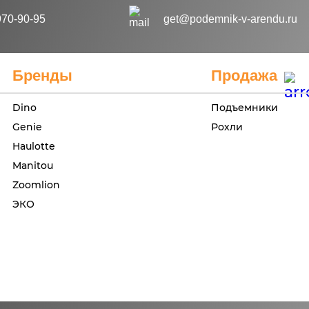
970-90-95
get@podemnik-v-arendu.ru
Бренды
Продажа
Dino
Подъемники
Genie
Рохли
Haulotte
Manitou
Zoomlion
ЭКО