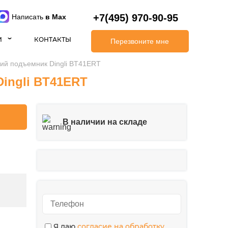
+7(495) 970-90-95
Написать
в Max
И
КОНТАКТЫ
Перезвоните мне
ий подъемник Dingli BT41ERT
ingli BT41ERT
В наличии на складе
Я даю
согласие на обработку